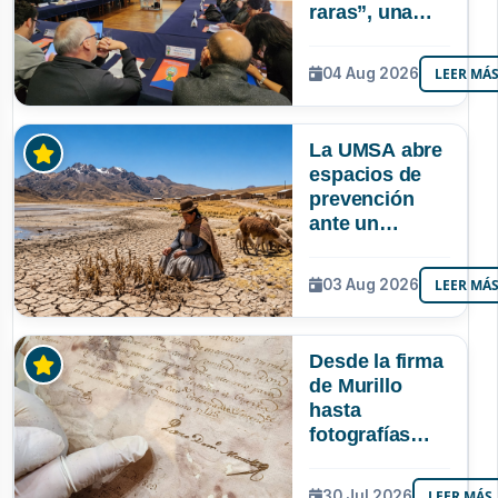
raras”, una
riqueza
mineral que
04 Aug 2026
LEER MÁ
Bolivia aún no
explora ni
aprovecha
La UMSA abre
espacios de
prevención
ante un
posible Súper
Niño que
03 Aug 2026
LEER MÁ
podría superar
a los tres
registrados en
Desde la firma
Bolivia
de Murillo
hasta
fotografías
centenarias: la
UMSA
30 Jul 2026
LEER MÁS