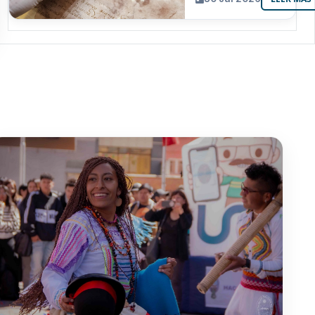
resguarda 6
joyas de la
memoria
paceña