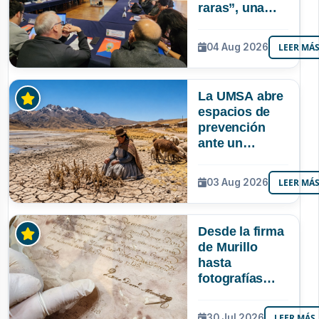
raras”, una
riqueza
mineral que
04 Aug 2026
LEER MÁ
Bolivia aún no
explora ni
aprovecha
La UMSA abre
espacios de
prevención
ante un
posible Súper
Niño que
03 Aug 2026
LEER MÁ
podría superar
a los tres
registrados en
Desde la firma
Bolivia
de Murillo
hasta
fotografías
centenarias: la
UMSA
30 Jul 2026
LEER MÁS