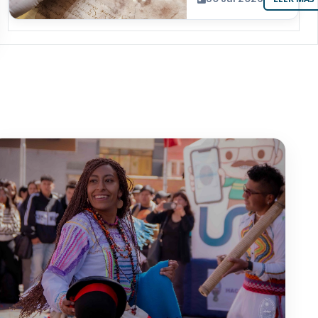
resguarda 6
joyas de la
memoria
paceña