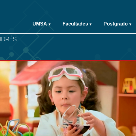
UMSA
Facultades
Postgrado
▾
▾
▾