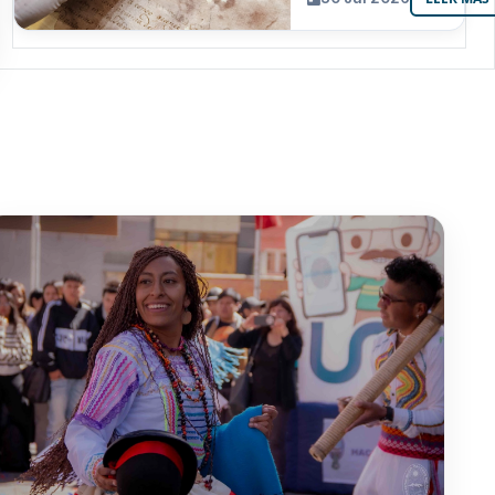
resguarda 6
joyas de la
memoria
paceña