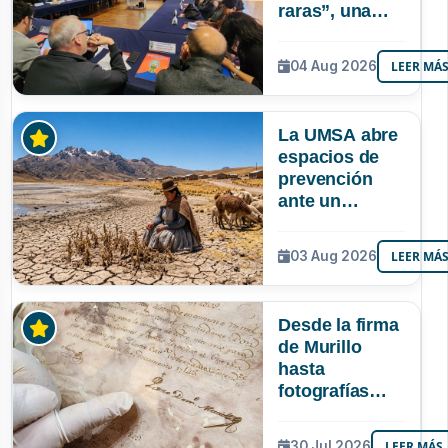
raras”, una
riqueza
mineral que
04 Aug 2026
LEER MÁ
Bolivia aún no
explora ni
aprovecha
La UMSA abre
espacios de
prevención
ante un
posible Súper
Niño que
03 Aug 2026
LEER MÁ
podría superar
a los tres
registrados en
Desde la firma
Bolivia
de Murillo
hasta
fotografías
centenarias: la
UMSA
30 Jul 2026
LEER MÁS