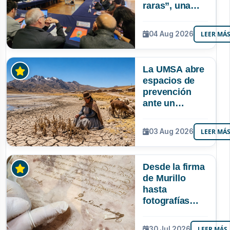
raras”, una
riqueza
mineral que
04 Aug 2026
LEER MÁ
Bolivia aún no
explora ni
aprovecha
La UMSA abre
espacios de
prevención
ante un
posible Súper
Niño que
03 Aug 2026
LEER MÁ
podría superar
a los tres
registrados en
Desde la firma
Bolivia
de Murillo
hasta
fotografías
centenarias: la
UMSA
30 Jul 2026
LEER MÁS