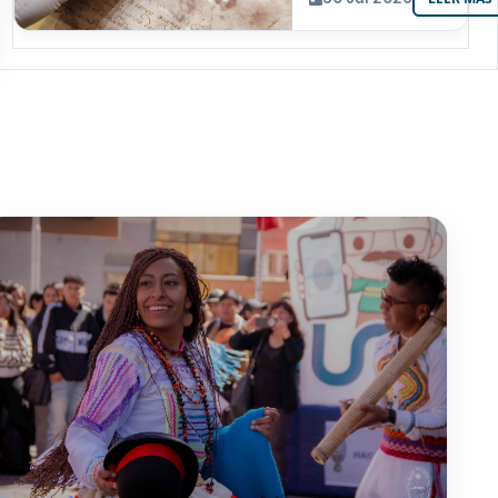
resguarda 6
joyas de la
memoria
paceña