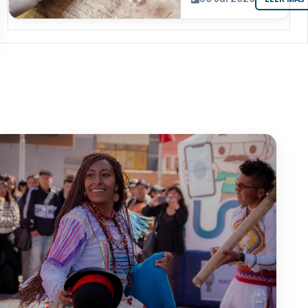
resguarda 6
joyas de la
memoria
paceña