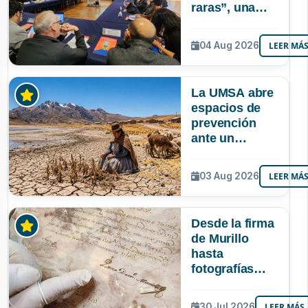
raras”, una
riqueza
mineral que
04 Aug 2026
LEER MÁ
Bolivia aún no
explora ni
aprovecha
La UMSA abre
espacios de
prevención
ante un
posible Súper
Niño que
03 Aug 2026
LEER MÁ
podría superar
a los tres
registrados en
Desde la firma
Bolivia
de Murillo
hasta
fotografías
centenarias: la
UMSA
30 Jul 2026
LEER MÁS