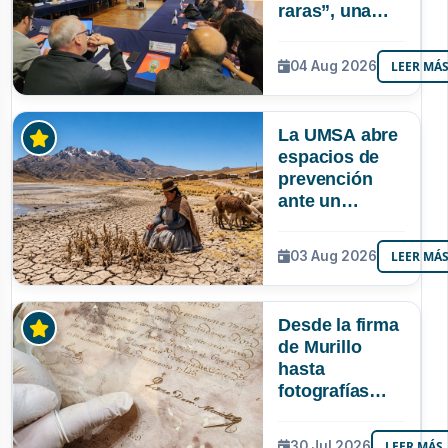
raras”, una
riqueza
mineral que
04 Aug 2026
LEER MÁ
Bolivia aún no
explora ni
aprovecha
La UMSA abre
espacios de
prevención
ante un
posible Súper
Niño que
03 Aug 2026
LEER MÁ
podría superar
a los tres
registrados en
Desde la firma
Bolivia
de Murillo
hasta
fotografías
centenarias: la
UMSA
30 Jul 2026
LEER MÁS