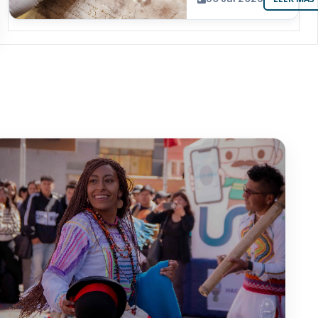
resguarda 6
joyas de la
memoria
paceña