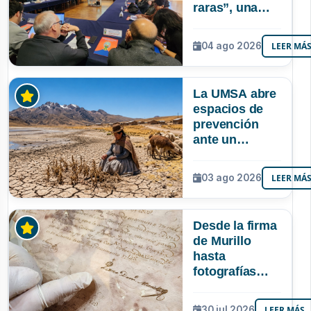
raras”, una
riqueza
mineral que
04 ago 2026
LEER MÁ
Bolivia aún no
explora ni
aprovecha
La UMSA abre
espacios de
prevención
ante un
posible Súper
Niño que
03 ago 2026
LEER MÁ
podría superar
a los tres
registrados en
Desde la firma
Bolivia
de Murillo
hasta
fotografías
centenarias: la
UMSA
30 jul 2026
LEER MÁS