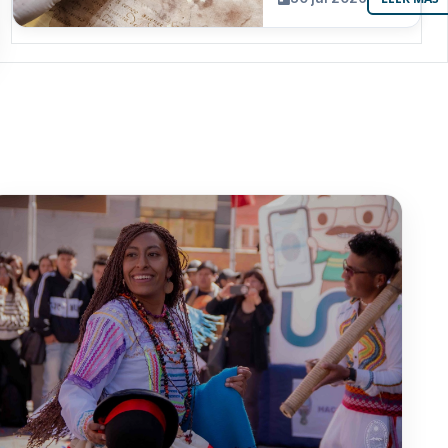
resguarda 6
joyas de la
memoria
paceña