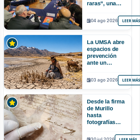
raras”, una
riqueza
mineral que
04 ago 2026
LEER MÁ
Bolivia aún no
explora ni
aprovecha
La UMSA abre
espacios de
prevención
ante un
posible Súper
Niño que
03 ago 2026
LEER MÁ
podría superar
a los tres
registrados en
Desde la firma
Bolivia
de Murillo
hasta
fotografías
centenarias: la
UMSA
30 jul 2026
LEER MÁS