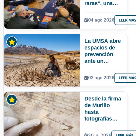
raras”, una
riqueza
mineral que
04 ago 2026
LEER MÁ
Bolivia aún no
explora ni
aprovecha
La UMSA abre
espacios de
prevención
ante un
posible Súper
Niño que
03 ago 2026
LEER MÁ
podría superar
a los tres
registrados en
Desde la firma
Bolivia
de Murillo
hasta
fotografías
centenarias: la
UMSA
30 jul 2026
LEER MÁS