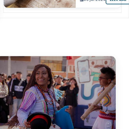
resguarda 6
joyas de la
memoria
paceña