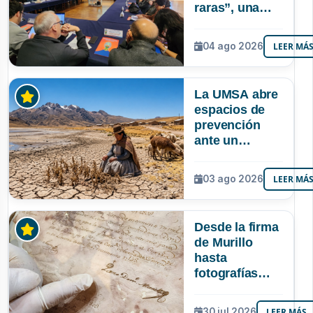
raras”, una
riqueza
mineral que
04 ago 2026
LEER MÁ
Bolivia aún no
explora ni
aprovecha
La UMSA abre
espacios de
prevención
ante un
posible Súper
Niño que
03 ago 2026
LEER MÁ
podría superar
a los tres
registrados en
Desde la firma
Bolivia
de Murillo
hasta
fotografías
centenarias: la
UMSA
30 jul 2026
LEER MÁS