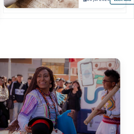
resguarda 6
joyas de la
memoria
paceña