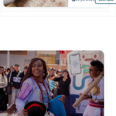
resguarda 6
joyas de la
memoria
paceña