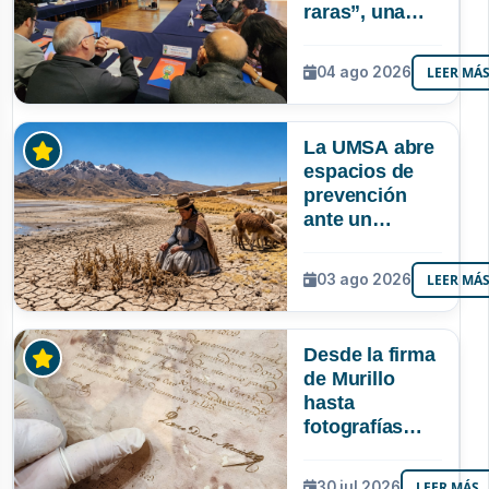
raras”, una
riqueza
mineral que
04 ago 2026
LEER MÁ
Bolivia aún no
explora ni
aprovecha
La UMSA abre
espacios de
prevención
ante un
posible Súper
Niño que
03 ago 2026
LEER MÁ
podría superar
a los tres
registrados en
Desde la firma
Bolivia
de Murillo
hasta
fotografías
centenarias: la
UMSA
30 jul 2026
LEER MÁS