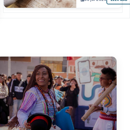
resguarda 6
joyas de la
memoria
paceña