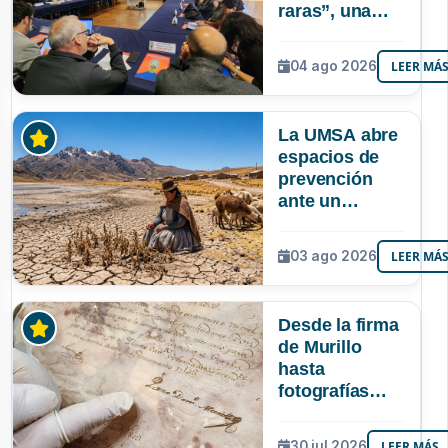
raras”, una
riqueza
mineral que
04 ago 2026
LEER MÁ
Bolivia aún no
explora ni
aprovecha
La UMSA abre
espacios de
prevención
ante un
posible Súper
Niño que
03 ago 2026
LEER MÁ
podría superar
a los tres
registrados en
Desde la firma
Bolivia
de Murillo
hasta
fotografías
centenarias: la
UMSA
30 jul 2026
LEER MÁS