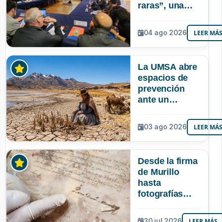
raras”, una
riqueza
mineral que
04 ago 2026
LEER MÁ
Bolivia aún no
explora ni
aprovecha
La UMSA abre
espacios de
prevención
ante un
posible Súper
Niño que
03 ago 2026
LEER MÁ
podría superar
a los tres
registrados en
Desde la firma
Bolivia
de Murillo
hasta
fotografías
centenarias: la
UMSA
30 jul 2026
LEER MÁS