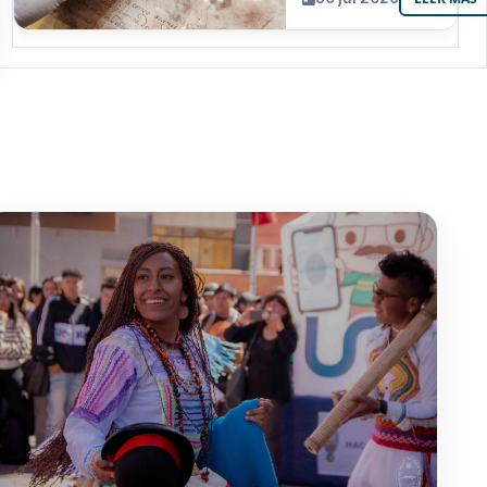
resguarda 6
joyas de la
memoria
paceña