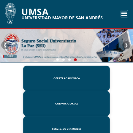
UMSA
UNIVERSIDAD MAYOR DE SAN ANDRÉS
❮
❯
SSUE
OFERTA ACADÉMICA
CONVOCATORIAS
SERVICIOS VIRTUALES