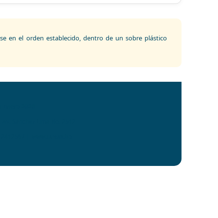
 en el orden establecido, dentro de un sobre plástico
 Enero 2026
B, Av. Sánchez Lima No. 2512
- 2412567 |
www.umsa.bo