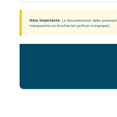
Nota Importante:
La documentación debe presentarse
transparente con broches (sin perforar ni engrapar).
Aprobado en
Oficinas: Edificio Melissa P
Telfs: 2612078 - 2612083 