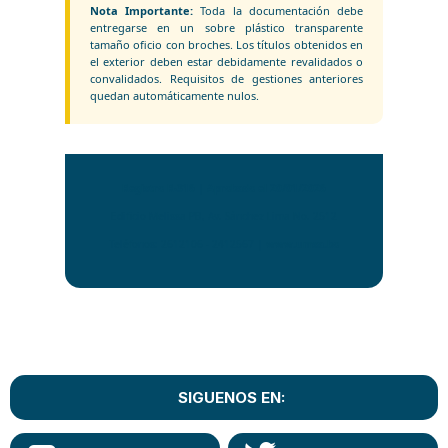
Nota Importante:
Toda la documentación debe
entregarse en un sobre plástico transparente
tamaño oficio con broches. Los títulos obtenidos en
el exterior deben estar debidamente revalidados o
convalidados. Requisitos de gestiones anteriores
quedan automáticamente nulos.
Registro R-316 | Aprobado el 20/01/2026
Edificio Melissa PB, Av. Sánchez Lima No. 2512
Teléfonos: 2612106 - 2412567 |
www.umsa.bo
SIGUENOS EN: