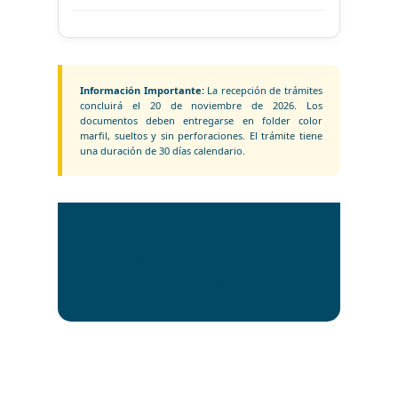
Información Importante:
La recepción de trámites
concluirá el 20 de noviembre de 2026. Los
documentos deben entregarse en folder color
marfil, sueltos y sin perforaciones. El trámite tiene
una duración de 30 días calendario.
Aprobado el 20/01/2026
Oficinas: Edificio Melissa PB, Av. Sánchez Lima No. 2512
Telfs: 2412567 - 2612083 | www.umsa.bo